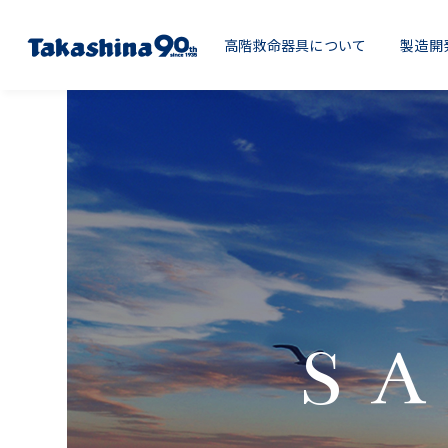
高階救命器具について
製造開
SA