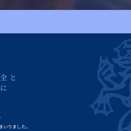
安全と
めに
、
まいりました。