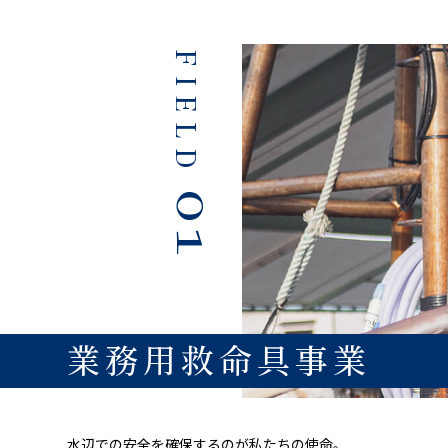
FIELD
01
業務用救命具事業
水辺での安全を確保するのが私たちの使命。