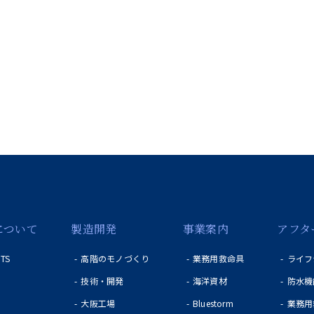
について
製造開発
事業案内
アフタ
ITS
高階のモノづくり
業務用救命具
ライフ
技術・開発
海洋資材
防水機
ィ
大阪工場
Bluestorm
業務用